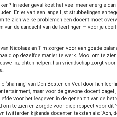
jken? In ieder geval kost het veel meer energie dan 
den. En er valt een lange lijst strubbelingen en te
om te zien welke problemen een docent moet over
en van de aandacht van de leerlingen – voor je über
 van Nicolaas en Tim zorgen voor een goede balans
epaald op dezelfde manier te werk. Mooi om te zien
ieuwe inzichten helpen: hun vriendschap zorgt voor
a.
le ‘shaming’ van Den Besten en Veul door hun leerli
 entertainment, maar voor de gewone docent dageli
liefde voor het lesgeven in de genen zit van de bet
 om te zien en zorgde voor diep respect voor dit ‘v
n twitterden kijkende docenten teksten als: ‘Ach, d