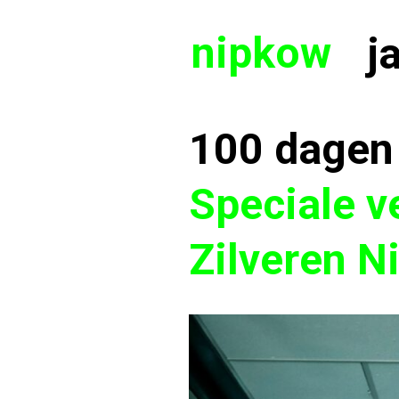
nipkow
j
100 dagen 
Speciale v
Zilveren N