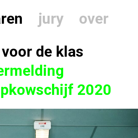
aren
jury
over
voor de klas
ermelding
ipkowschijf 2020