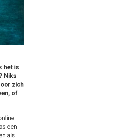
 het is
? Niks
door zich
een, of
online
as een
en als