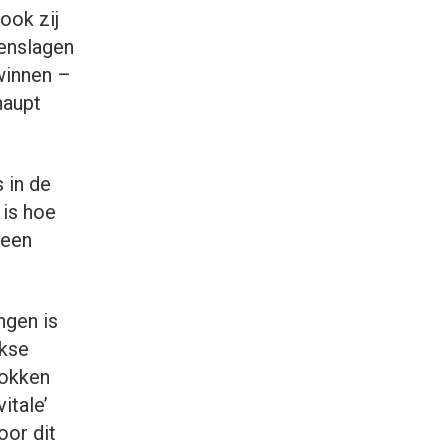
ook zij
genslagen
winnen –
haupt
 in de
 is hoe
 een
ngen is
jkse
rokken
itale’
oor dit