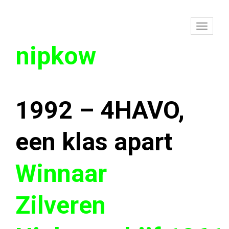
To
nipkow
na
1992 – 4HAVO,
een klas apart
Winnaar
Zilveren