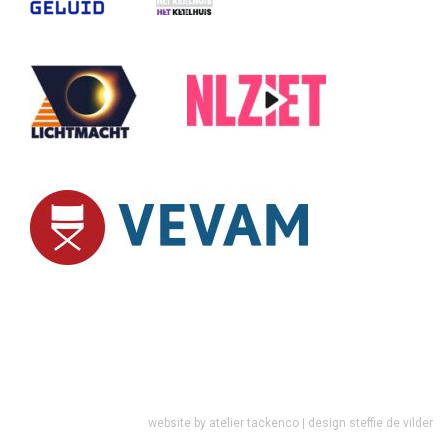
website by
atelier tackenco
| design
steffie de vilder