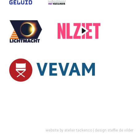
website by
atelier tackenco
| design
steffie de vilder