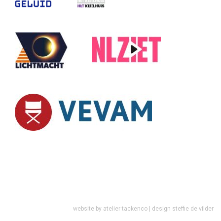
website by
atelier tackenco
| design
steffie de vilder