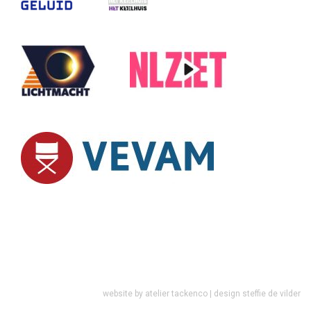
website by
atelier tackenco
| design
steffie de vilder