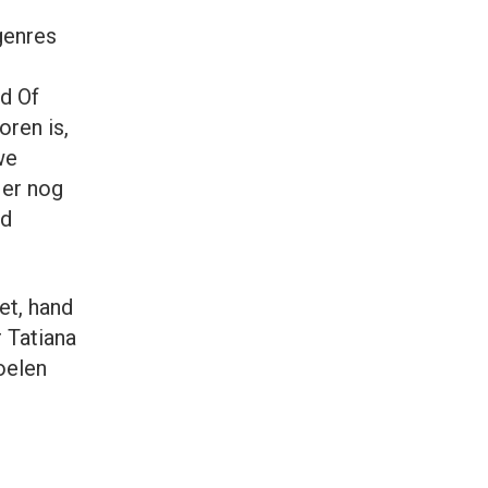
genres
ld Of
ren is,
we
 er nog
nd
et, hand
 Tatiana
oelen