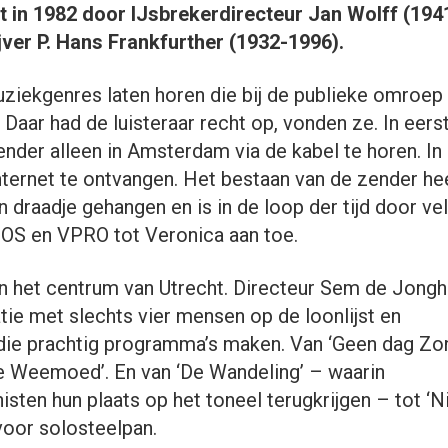
t in 1982 door IJsbrekerdirecteur Jan Wolff (194
jver P. Hans Frankfurther (1932-1996).
ziekgenres laten horen die bij de publieke omroep 
Daar had de luisteraar recht op, vonden ze. In eers
nder alleen in Amsterdam via de kabel te horen. In
nternet te ontvangen. Het bestaan van de zender he
n draadje gehangen en is in de loop der tijd door ve
 NOS en VPRO tot Veronica aan toe.
in het centrum van Utrecht. Directeur Sem de Jongh
tie met slechts vier mensen op de loonlijst en
rs die prachtig programma’s maken. Van ‘Geen dag Zo
de Weemoed’. En van ‘De Wandeling’ – waarin
en hun plaats op het toneel terugkrijgen – tot ‘
voor solosteelpan.