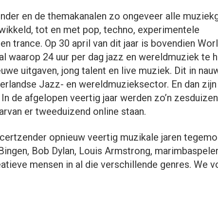
nder en de themakanalen zo ongeveer alle muziek
wikkeld, tot en met pop, techno, experimentele
en trance. Op 30 april van dit jaar is bovendien Wor
l waarop 24 uur per dag jazz en wereldmuziek te ho
uwe uitgaven, jong talent en live muziek. Dit in nau
landse Jazz- en wereldmuzieksector. En dan zijn
In de afgelopen veertig jaar werden zo’n zesduize
van er tweeduizend online staan.
ertzender opnieuw veertig muzikale jaren tegemo
 Bingen, Bob Dylan, Louis Armstrong, marimbaspeler
eatieve mensen in al die verschillende genres. We v