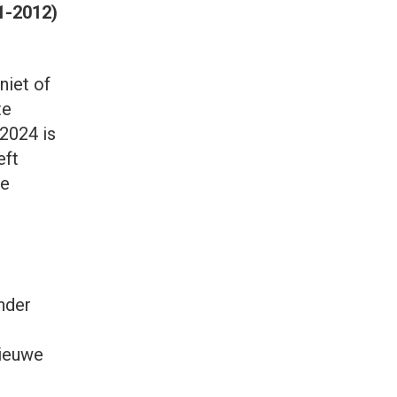
1-2012)
niet of
te
 2024 is
eft
le
nder
Nieuwe