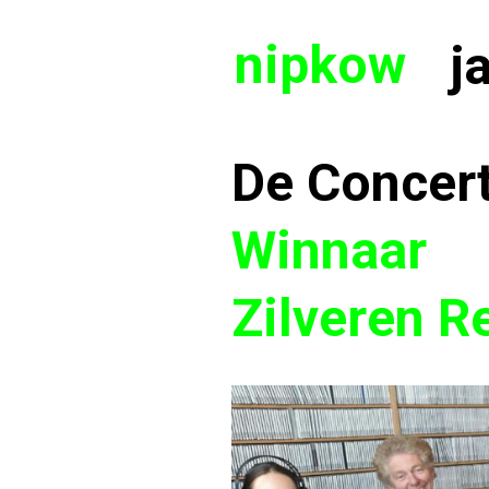
nipkow
j
De Concer
Winnaar
Zilveren R