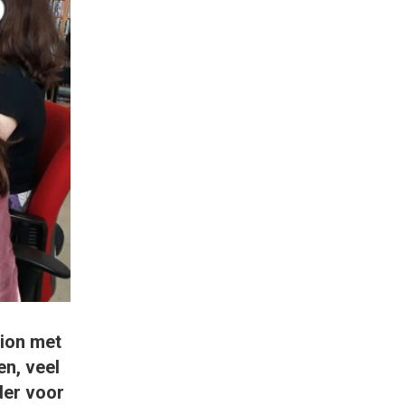
tion met
n, veel
der voor