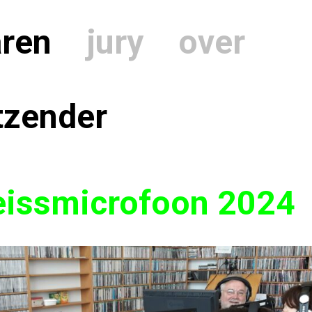
aren
jury
over
tzender
eissmicrofoon 2024