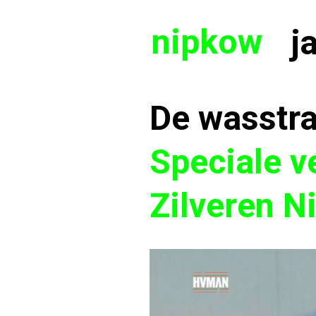
nipkow
j
De wasstra
Speciale v
Zilveren N