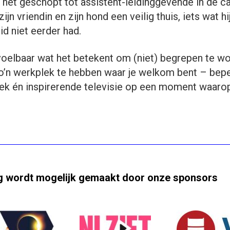
ij het geschopt tot assistent-leidinggevende in de c
ijn vriendin en zijn hond een veilig thuis, iets wat hi
d niet eerder had.
oelbaar wat het betekent om (niet) begrepen te w
o’n werkplek te hebben waar je welkom bent – bep
plek én inspirerende televisie op een moment waaro
ng wordt mogelijk gemaakt door onze sponsors