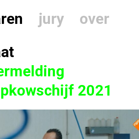
aren
jury
over
at
ermelding
ipkowschijf 2021