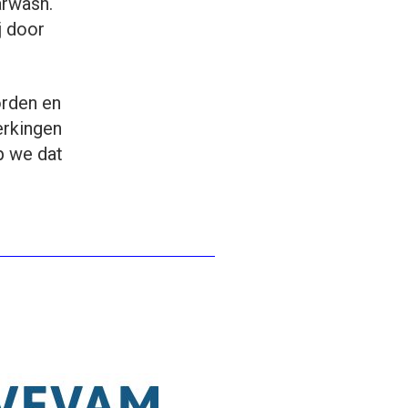
arwash.
j door
orden en
erkingen
p we dat