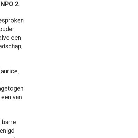
 NPO 2.
gesproken
houder
alve een
aadschap,
aurice,
n
ingetogen
n een van
n barre
renigd