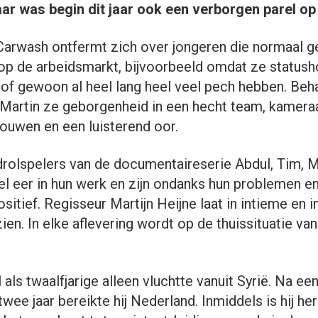
ar was begin dit jaar ook een verborgen parel op
Carwash ontfermt zich over jongeren die normaal 
 op de arbeidsmarkt, bijvoorbeeld omdat ze status
 of gewoon al heel lang heel veel pech hebben. Beh
t Martin ze geborgenheid in een hecht team, kamer
rouwen en een luisterend oor.
rolspelers van de documentaireserie Abdul, Tim, M
el eer in hun werk en zijn ondanks hun problemen e
sitief. Regisseur Martijn Heijne laat in intieme en 
ien. In elke aflevering wordt op de thuissituatie va
 als twaalfjarige alleen vluchtte vanuit Syrië. Na ee
wee jaar bereikte hij Nederland. Inmiddels is hij he