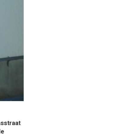
asstraat
de