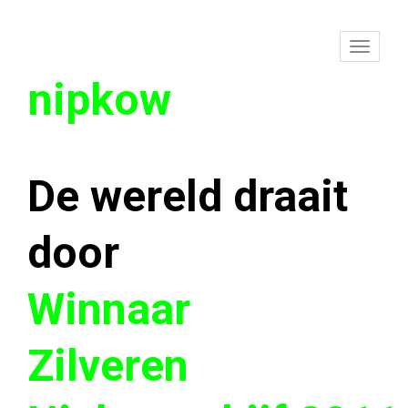
To
nipkow
na
De wereld draait
door
Winnaar
Zilveren