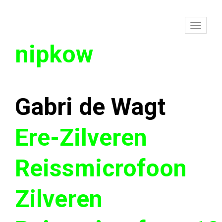
To
nipkow
na
Gabri de Wagt
Ere-Zilveren
Reissmicrofoon
Zilveren