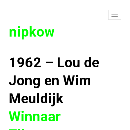
To
nipkow
na
1962 – Lou de
Jong en Wim
Meuldijk
Winnaar