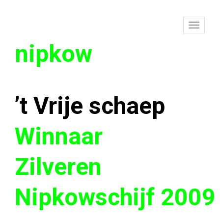
To
nipkow
na
’t Vrije schaep
Winnaar
Zilveren
Nipkowschijf 2009