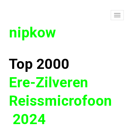
To
nipkow
na
Top 2000
Ere-Zilveren
Reissmicrofoon
2024